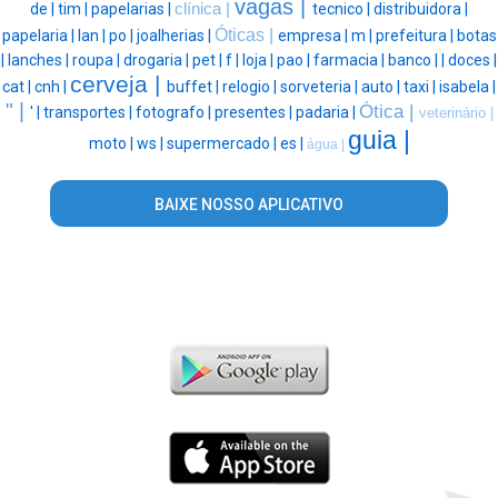
vagas |
de |
tim |
papelarias |
clínica |
tecnico |
distribuidora |
Óticas |
papelaria |
lan |
po |
joalherias |
empresa |
m |
prefeitura |
botas
|
lanches |
roupa |
drogaria |
pet |
f |
loja |
pao |
farmacia |
banco |
|
doces |
cerveja |
cat |
cnh |
buffet |
relogio |
sorveteria |
auto |
taxi |
isabela |
" |
Ótica |
' |
transportes |
fotografo |
presentes |
padaria |
veterinário |
guia |
moto |
ws |
supermercado |
es |
água |
BAIXE NOSSO APLICATIVO