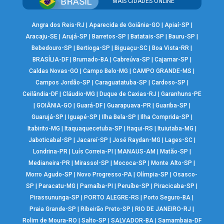
MAIS CIDADES ONLINE
Angra dos Reis-RJ
|
Aparecida de Goiânia-GO
|
Apiaí-SP
|
Aracaju-SE
|
Arujá-SP
|
Barretos-SP
|
Batatais-SP
|
Bauru-SP
|
Bebedouro-SP
|
Bertioga-SP
|
Biguaçu-SC
|
Boa Vista-RR
|
BRASÍLIA-DF
|
Brumado-BA
|
Cabreúva-SP
|
Cajamar-SP
|
Caldas Novas-GO
|
Campo Belo-MG
|
CAMPO GRANDE-MS
|
Campos Jordão-SP
|
Caraguatatuba-SP
|
Cardoso-SP
|
Ceilândia-DF
|
Cláudio-MG
|
Duque de Caxias-RJ
|
Garanhuns-PE
|
GOIÂNIA-GO
|
Guará-DF
|
Guarapuava-PR
|
Guariba-SP
|
Guarujá-SP
|
Iguapé-SP
|
Ilha Bela-SP
|
Ilha Comprida-SP
|
Itabirito-MG
|
Itaquaquecetuba-SP
|
Itaqui-RS
|
Ituiutaba-MG
|
Jaboticabal-SP
|
Jacareí-SP
|
José Raydan-MG
|
Lages-SC
|
Londrina-PR
|
Luís Correia-PI
|
MANAUS-AM
|
Matão-SP
|
Medianeira-PR
|
Mirassol-SP
|
Mococa-SP
|
Monte Alto-SP
|
Morro Agudo-SP
|
Novo Progresso-PA
|
Olímpia-SP
|
Osasco-
SP
|
Paracatu-MG
|
Parnaíba-PI
|
Peruíbe-SP
|
Piracicaba-SP
|
Pirassununga-SP
|
PORTO ALEGRE-RS
|
Porto Seguro-BA
|
Praia Grande-SP
|
Ribeirão Preto-SP
|
RIO DE JANEIRO-RJ
|
Rolim de Moura-RO
|
Salto-SP
|
SALVADOR-BA
|
Samambaia-DF