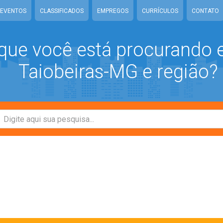
EVENTOS
CLASSIFICADOS
EMPREGOS
CURRÍCULOS
CONTATO
que você está procurando
Taiobeiras-MG e região?