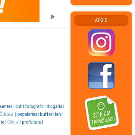
APOIO
sentes |
cnh |
fotografo |
drogaria |
Óticas |
papelarias |
buffet |
lan |
Ótica |
to |
prefeitura |