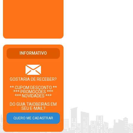
INFORMATIVO
GOSTARIA DE RECEBER?
** CUPOM DESCONTO **
*** PROMOÇÕES ***
*** NOVIDADES ***
DO GUIA TAIOBEIRAS EM
SEU E-MAIL?