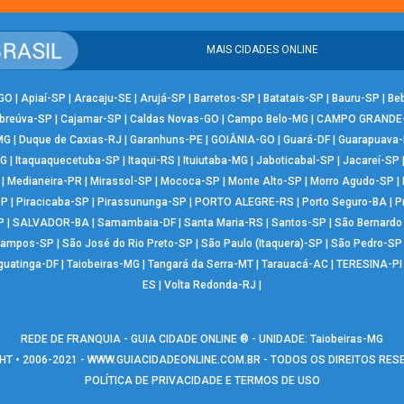
MAIS CIDADES ONLINE
-GO
|
Apiaí-SP
|
Aracaju-SE
|
Arujá-SP
|
Barretos-SP
|
Batatais-SP
|
Bauru-SP
|
Be
breúva-SP
|
Cajamar-SP
|
Caldas Novas-GO
|
Campo Belo-MG
|
CAMPO GRANDE
MG
|
Duque de Caxias-RJ
|
Garanhuns-PE
|
GOIÂNIA-GO
|
Guará-DF
|
Guarapuava
MG
|
Itaquaquecetuba-SP
|
Itaqui-RS
|
Ituiutaba-MG
|
Jaboticabal-SP
|
Jacareí-SP
|
Medianeira-PR
|
Mirassol-SP
|
Mococa-SP
|
Monte Alto-SP
|
Morro Agudo-SP
|
SP
|
Piracicaba-SP
|
Pirassununga-SP
|
PORTO ALEGRE-RS
|
Porto Seguro-BA
|
P
P
|
SALVADOR-BA
|
Samambaia-DF
|
Santa Maria-RS
|
Santos-SP
|
São Bernard
Campos-SP
|
São José do Rio Preto-SP
|
São Paulo (Itaquera)-SP
|
São Pedro-SP
guatinga-DF
|
Taiobeiras-MG
|
Tangará da Serra-MT
|
Tarauacá-AC
|
TERESINA-PI
ES
|
Volta Redonda-RJ
|
REDE DE FRANQUIA - GUIA CIDADE ONLINE ® - UNIDADE: Taiobeiras-MG
T • 2006-2021 -
WWW.GUIACIDADEONLINE.COM.BR
- TODOS OS DIREITOS RE
POLÍTICA DE PRIVACIDADE E TERMOS DE USO