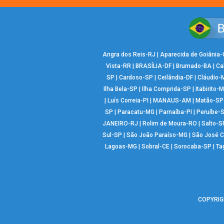
Angra dos Reis-RJ
|
Aparecida de Goiânia
Vista-RR
|
BRASÍLIA-DF
|
Brumado-BA
|
Ca
SP
|
Cardoso-SP
|
Ceilândia-DF
|
Cláudio-
Ilha Bela-SP
|
Ilha Comprida-SP
|
Itabirito-
|
Luís Correia-PI
|
MANAUS-AM
|
Matão-SP
SP
|
Paracatu-MG
|
Parnaíba-PI
|
Peruíbe-
JANEIRO-RJ
|
Rolim de Moura-RO
|
Salto-S
Sul-SP
|
São João Paraíso-MG
|
São José 
Lagoas-MG
|
Sobral-CE
|
Sorocaba-SP
|
Ta
COPYRIGH