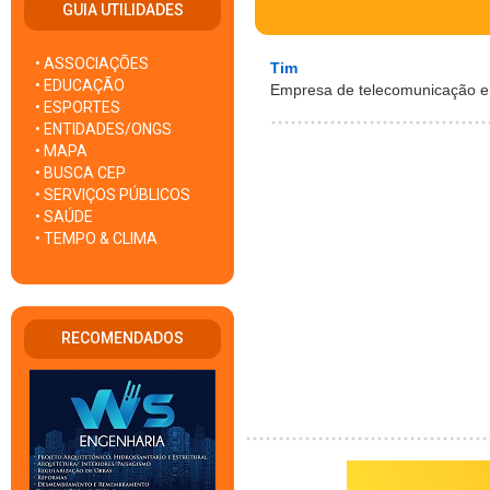
GUIA UTILIDADES
• ASSOCIAÇÕES
Tim
• EDUCAÇÃO
Empresa de telecomunicação em
• ESPORTES
• ENTIDADES/ONGS
• MAPA
• BUSCA CEP
• SERVIÇOS PÚBLICOS
• SAÚDE
• TEMPO & CLIMA
RECOMENDADOS