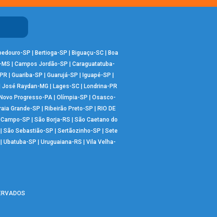
bedouro-SP
|
Bertioga-SP
|
Biguaçu-SC
|
Boa
-MS
|
Campos Jordão-SP
|
Caraguatatuba-
-PR
|
Guariba-SP
|
Guarujá-SP
|
Iguapé-SP
|
|
José Raydan-MG
|
Lages-SC
|
Londrina-PR
Novo Progresso-PA
|
Olímpia-SP
|
Osasco-
raia Grande-SP
|
Ribeirão Preto-SP
|
RIO DE
o Campo-SP
|
São Borja-RS
|
São Caetano do
|
São Sebastião-SP
|
Sertãozinho-SP
|
Sete
|
Ubatuba-SP
|
Uruguaiana-RS
|
Vila Velha-
SERVADOS