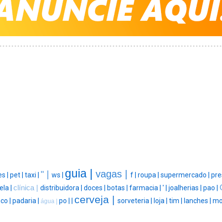
guia |
vagas |
" |
es |
pet |
taxi |
ws |
f |
roupa |
supermercado |
pre
ela |
clínica |
distribuidora |
doces |
botas |
farmacia |
' |
joalherias |
pao |
cerveja |
co |
padaria |
po |
|
sorveteria |
loja |
tim |
lanches |
mo
água |