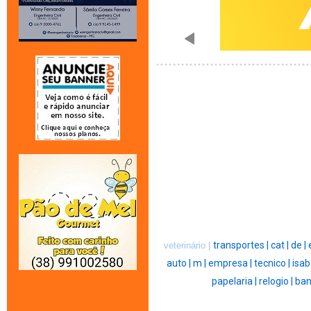
transportes |
cat |
de |
veterinário |
auto |
m |
empresa |
tecnico |
isab
papelaria |
relogio |
ban